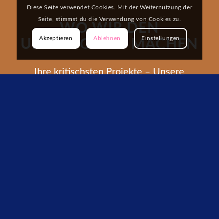
Diese Seite verwendet Cookies. Mit der Weiternutzung der
Seite, stimmst du die Verwendung von Cookies zu.
WO WIR DEN
Akzeptieren
Ablehnen
Einstellungen
UNTERSCHIED MACHEN
Ihre kritischsten Projekte – Unsere
Expertise im Detail
FINANZEN UND
CONTROLLING
FINANZIELLE
STABILISIERUNG
Sanierung, Cashflow-Management